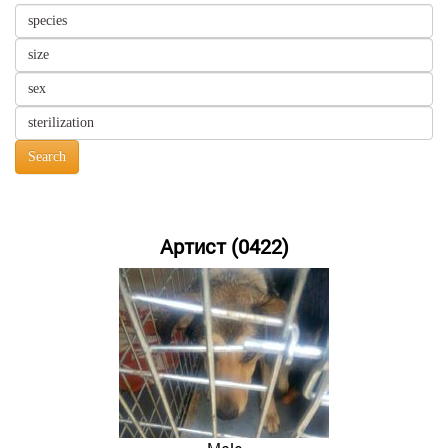
Search
Артист (0422)