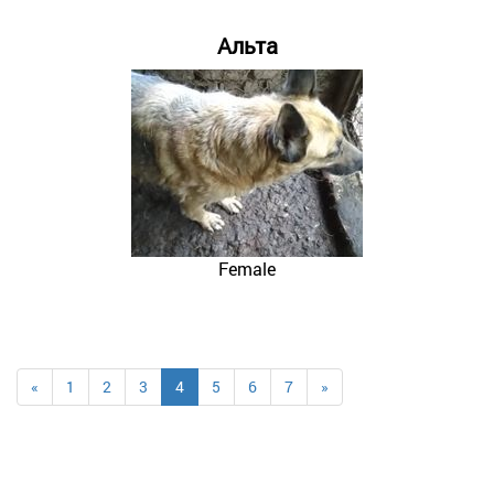
Альта
Female
«
1
2
3
4
5
6
7
»