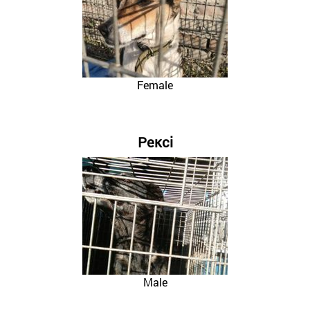
Female
Рексі
Male