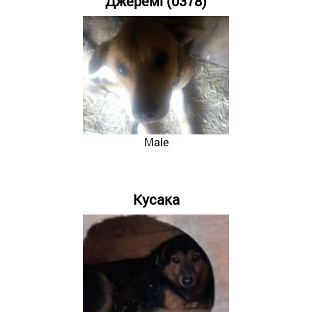
Джеремі (0378)
Male
Кусака