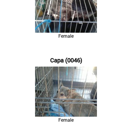
Female
Сара (0046)
Female