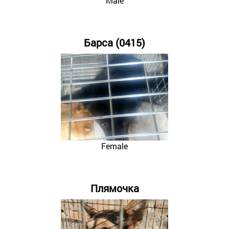
Male
Барса (0415)
Female
Плямочка