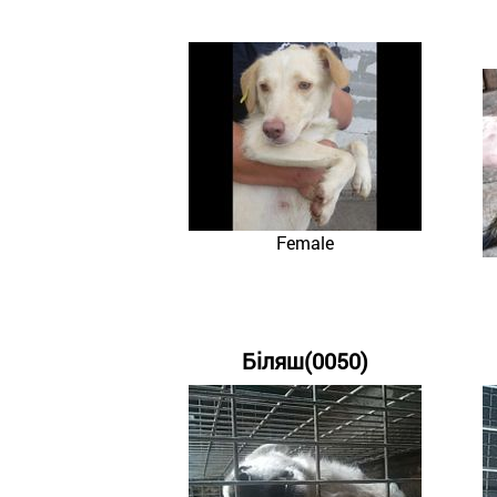
Female
Біляш(0050)