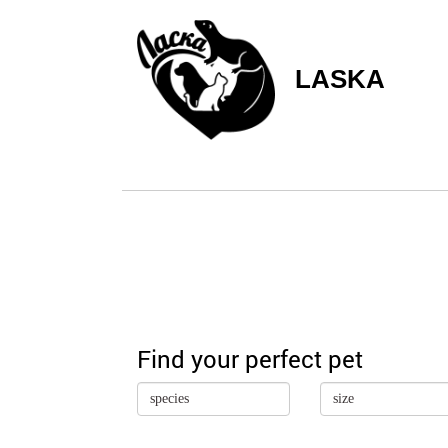
LASKA
Find your perfect pet