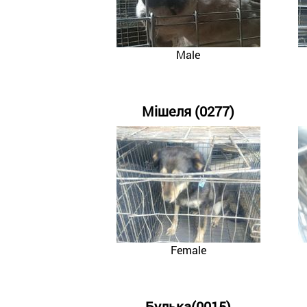
Male
Мішеля (0277)
Female
Булька(0015)