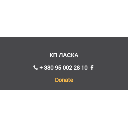
КП ЛАСКА
+ 380 95 002 28 10
Donate
Головна
Адопція
Новини
Звіти
Проєкти
Контакти
Реквізити