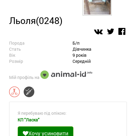
Льоля(0248)
Порода
Б/п
Стать
Дівчинка
Вік
9 років
Розмір
Середній
Мій профіль на
Я перебуваю під опікою:
КП "Ласка"
Хочу усиновити