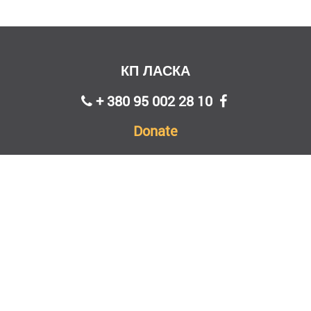
КП ЛАСКА
+ 380 95 002 28 10
Donate
Головна
Адопція
Новини
Звіти
Проєкти
Контакти
Реквізити
Всі права захищені © 2026