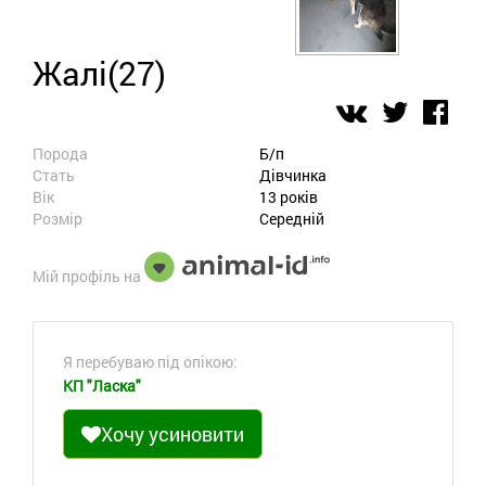
Жалі(27)
Порода
Б/п
Стать
Дівчинка
Вік
13 років
Розмір
Середній
Мій профіль на
Я перебуваю під опікою:
КП "Ласка"
Хочу усиновити