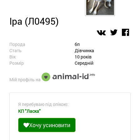
Іра (Л0495)
Порода
бп
Стать
Дівчинка
Вік
10 років
Розмір
Середній
Мій профіль на
Я перебуваю під опікою:
КП "Ласка"
Хочу усиновити