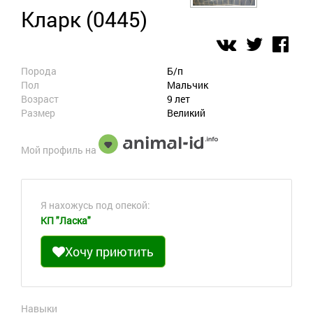
Кларк (0445)
Порода
Б/п
Пол
Мальчик
Возраст
9 лет
Размер
Великий
Мой профиль на
Я нахожусь под опекой:
КП "Ласка"
Хочу приютить
Навыки